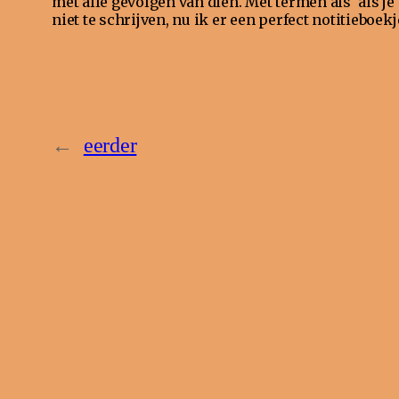
met alle gevolgen van dien. Met termen als ‘als je 
niet te schrijven, nu ik er een perfect notitieboekj
←
eerder