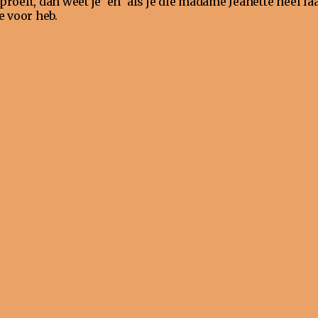
proeft, dan weet je’ en ‘als je die madame Jeanette heel laa
e voor heb.