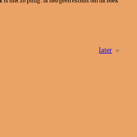
t is niet zo pittig’. Ik heb geen excuus om dit boek
later
»