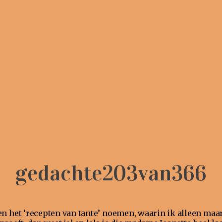
gedachte203van366
en het ‘recepten van tante’ noemen, waarin ik alleen ma