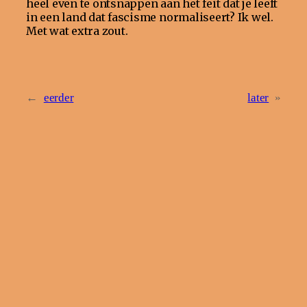
heel even te ontsnappen aan het feit dat je leeft
in een land dat fascisme normaliseert? Ik wel.
Met wat extra zout.
←
eerder
later
»