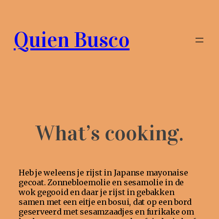
Ga
naar
de
Quien Busco
inhoud
What’s cooking.
Heb je weleens je rijst in Japanse mayonaise
gecoat. Zonnebloemolie en sesamolie in de
wok gegooid en daar je rijst in gebakken
samen met een eitje en bosui, dat op een bord
geserveerd met sesamzaadjes en furikake om